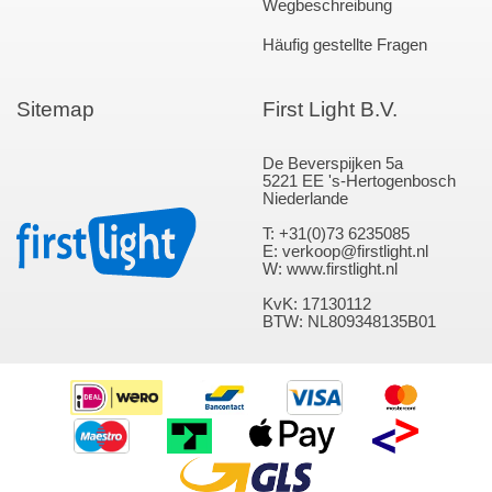
Wegbeschreibung
Häufig gestellte Fragen
Sitemap
First Light B.V.
De Beverspijken 5a
5221 EE 's-Hertogenbosch
Niederlande
T: +31(0)73 6235085
E: verkoop@firstlight.nl
W: www.firstlight.nl
KvK: 17130112
BTW: NL809348135B01