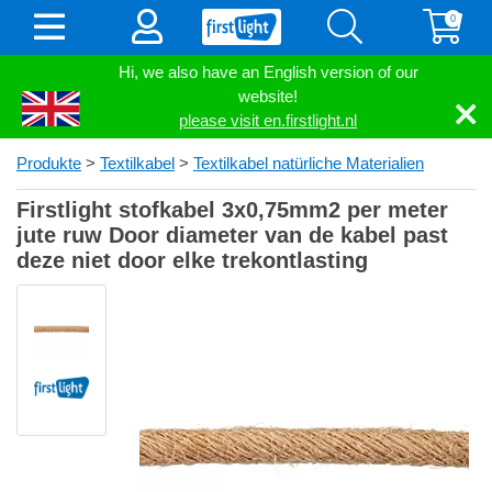
0
Hi, we also have an English version of our
website!
please visit en.firstlight.nl
Produkte
>
Textilkabel
>
Textilkabel natürliche Materialien
Firstlight stofkabel 3x0,75mm2 per meter
jute ruw Door diameter van de kabel past
deze niet door elke trekontlasting