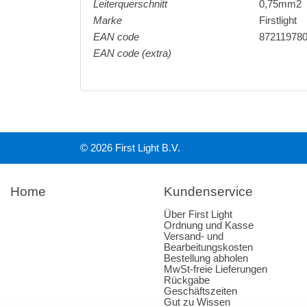
Leiterquerschnitt
0,75mm2
Marke
Firstlight
EAN code
87211978
EAN code (extra)
© 2026 First Light B.V.
Home
Kundenservice
Über First Light
Ordnung und Kasse
Versand- und
Bearbeitungskosten
Bestellung abholen
MwSt-freie Lieferungen
Rückgabe
Geschäftszeiten
Gut zu Wissen