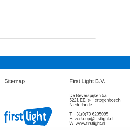
Sitemap
First Light B.V.
De Beverspijken 5a
5221 EE 's-Hertogenbosch
Niederlande
T: +31(0)73 6235085
E: verkoop@firstlight.nl
W: www.firstlight.nl