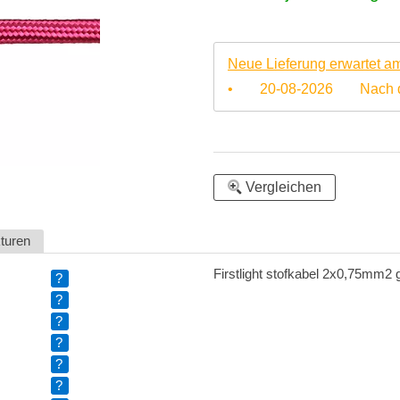
Neue Lieferung erwartet a
•
20-08-2026
Nach 
Vergleichen
kturen
Firstlight stofkabel 2x0,75mm2 
?
?
?
?
?
?