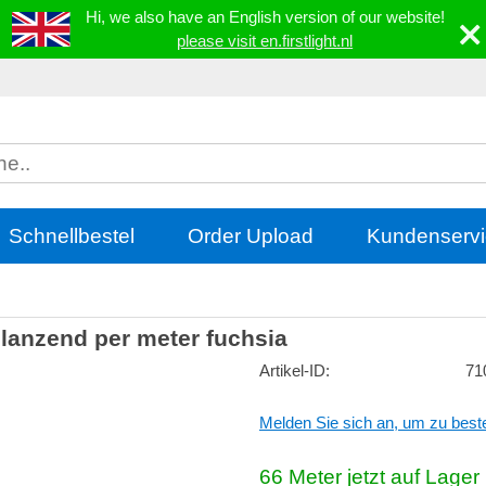
Hi, we also have an English version of our website!
please visit en.firstlight.nl
Schnellbestel
Order Upload
Kundenservi
glanzend per meter fuchsia
Artikel-ID:
71
Melden Sie sich an, um zu beste
66
Meter
jetzt auf Lager