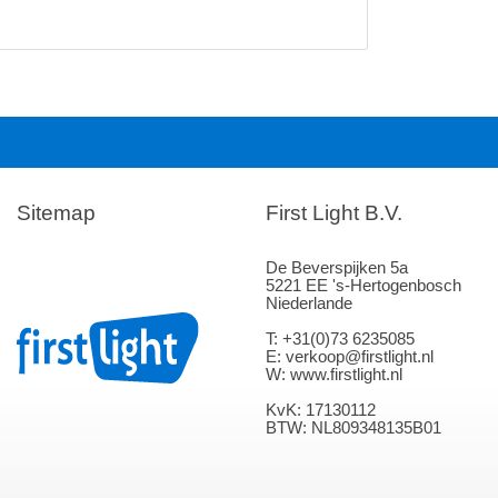
Sitemap
First Light B.V.
De Beverspijken 5a
5221 EE 's-Hertogenbosch
Niederlande
T: +31(0)73 6235085
E: verkoop@firstlight.nl
W: www.firstlight.nl
KvK: 17130112
BTW: NL809348135B01