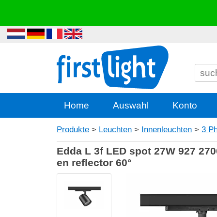
Home
Auswahl
Konto
Produkte
>
Leuchten
>
Innenleuchten
>
3 P
Edda L 3f LED spot 27W 927 2700K
en reflector 60°