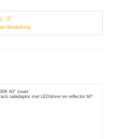
m:
er Bestellung
00K 60° zwart
track railadaptor met LEDdriver en reflector 60°