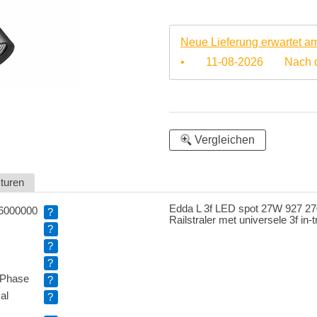
Neue Lieferung erwartet a
•
11-08-2026
Nach d
Vergleichen
kturen
Edda L 3f LED spot 27W 927 27
6000000
?
Railstraler met universele 3f in-
?
?
?
 Phase
?
al
?