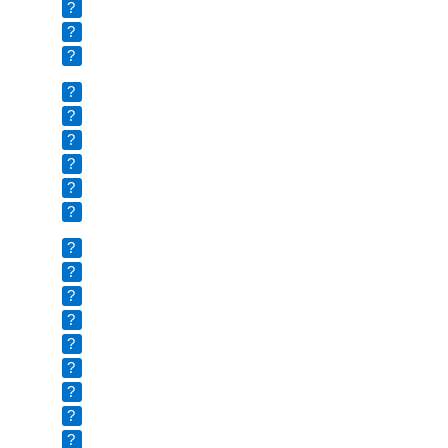
?
?
?
?
?
?
?
?
?
?
?
?
?
?
?
?
?
?