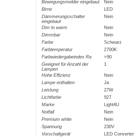
Bewegungsmelder eingebaut
Nein
Birne
LED
Dämmerungsschalter
Nein
eingebaut
Dim to warm
Nein
Dimmbar
Nein
Farbe
Schwarz
Farbtemperatur
2700K
Farbwiedergabeindex Ra
>90
Geeignet für Anzahl der
1
Lampen
Hohe Effizienz
Nein
Lampe enthalten
Ja
Leistung
27W
Lichtfarbe
927
Marke
Light4U
Notfall
Nein
Premium white
Nein
Spannung
230V
Vorschaltgerät
LED Converter