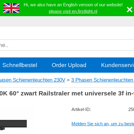
Hi, we also have an English version of our website!
please visit en.firstlight.nl
Schnellbestel
Order Upload
Kundenservi
hasen Schienenleuchten 230V
>
3 Phasen Schienenleuchten 
 60° zwart Railstraler met universele 3f in-
Artikel-ID:
25
Melden Sie sich an, um zu beste