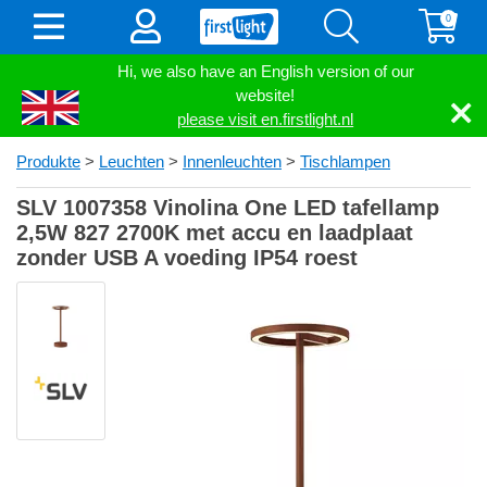
0
Hi, we also have an English version of our
website!
please visit en.firstlight.nl
Produkte
>
Leuchten
>
Innenleuchten
>
Tischlampen
SLV 1007358 Vinolina One LED tafellamp
2,5W 827 2700K met accu en laadplaat
zonder USB A voeding IP54 roest