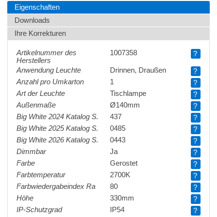
Eigenschaften
Downloads
Ihre Korrekturen
Artikelnummer des
1007358
?
Herstellers
Anwendung Leuchte
Drinnen, Draußen
?
Anzahl pro Umkarton
1
?
Art der Leuchte
Tischlampe
?
Außenmaße
Ø140mm
?
Big White 2024 Katalog S.
437
?
Big White 2025 Katalog S.
0485
?
Big White 2026 Katalog S.
0443
?
Dimmbar
Ja
?
Farbe
Gerostet
?
Farbtemperatur
2700K
?
Farbwiedergabeindex Ra
80
?
Höhe
330mm
?
IP-Schutzgrad
IP54
?