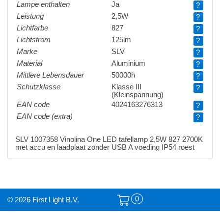
Lampe enthalten
Ja
?
Leistung
2,5W
?
Lichtfarbe
827
?
Lichtstrom
125lm
?
Marke
SLV
?
Material
Aluminium
?
Mittlere Lebensdauer
50000h
?
Schutzklasse
Klasse III
?
(Kleinspannung)
EAN code
4024163276313
?
EAN code (extra)
?
SLV 1007358 Vinolina One LED tafellamp 2,5W 827 2700K
met accu en laadplaat zonder USB A voeding IP54 roest
0
© 2026 First Light B.V.